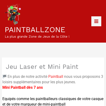
Aller
au
contenu
PAINTBALLZONE
La plus grande Zone de Jeux de la Côte !
Jeu Laser et Mini Paint
En plus de notre activité
Paintball
nous vous proposons 3
loisirs supplémentaires pour les plus jeunes.
Mini Paintball dès 7 ans
Equipés comme les paintballeurs classiques de votre casque
et de votre marqueur de mini-paintball